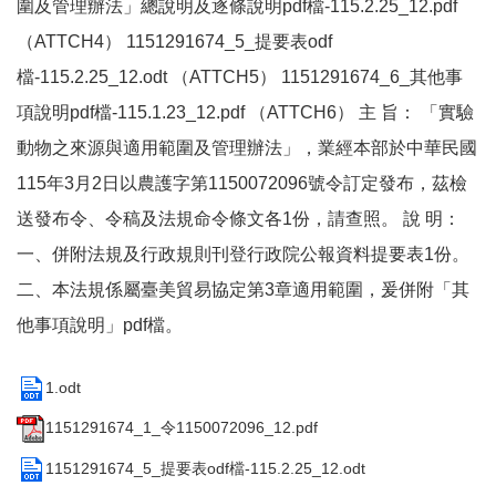
圍及管理辦法」總說明及逐條說明pdf檔-115.2.25_12.pdf
（ATTCH4） 1151291674_5_提要表odf
檔-115.2.25_12.odt （ATTCH5） 1151291674_6_其他事
項說明pdf檔-115.1.23_12.pdf （ATTCH6） 主 旨： 「實驗
動物之來源與適用範圍及管理辦法」，業經本部於中華民國
115年3月2日以農護字第1150072096號令訂定發布，茲檢
送發布令、令稿及法規命令條文各1份，請查照。 說 明：
一、併附法規及行政規則刊登行政院公報資料提要表1份。
二、本法規係屬臺美貿易協定第3章適用範圍，爰併附「其
他事項說明」pdf檔。
1.odt
1151291674_1_令1150072096_12.pdf
1151291674_5_提要表odf檔-115.2.25_12.odt