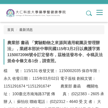
跳
到
1
主
要
內
容
首頁
最新消息
區
農業部 書函 「實驗動物之來源與適用範圍及管理辦
法」，業經本部於中華民國115年3月2日以農護字第
1150072096號令訂定發布，茲檢送發布令、令稿及法
規命令條文各1份，請查照。
檔 號： 115/131 收發文號： 1150002035 保存年限：
永久 收發日期： 115年03月02日 電子簽核 創稿文號：
1151291674 *1151291674* 農業部 書函 機關地
址： 100臺北市南海路37號 傳 真： (02)2383－2605 承
辦 人： 蘇怡欣 聯絡電話： (02)2312－4640 受 文 者： 大