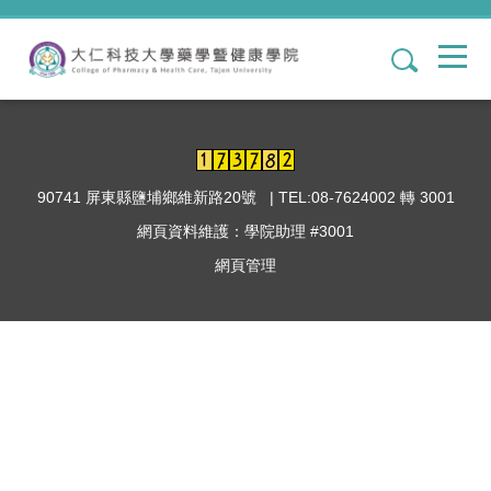
跳
到
1
主
要
內
容
區
90741 屏東縣鹽埔鄉維新路20號 | TEL:08-7624002 轉 3001
網頁資料維護：學院助理 #3001
網頁管理