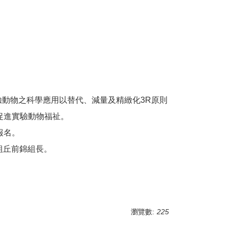
。
動物之科學應用以替代、減量及精緻化3R原則
促進實驗動物福祉。
報名。
劃組丘前錦組長。
瀏覽數:
225