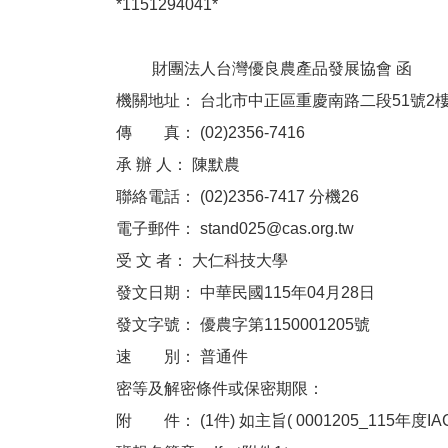
*1151294041*
財團法人台灣優良農產品發展協會 函
機關地址： 台北市中正區重慶南路二段51號2
傳 真： (02)2356-7416
承 辦 人： 陳默農
聯絡電話： (02)2356-7417 分機26
電子郵件： stand025@cas.org.tw
受 文 者： 大仁科技大學
發文日期： 中華民國115年04月28日
發文字號： 優農字第1150001205號
速 別： 普通件
密等及解密條件或保密期限：
附 件： (1件) 如主旨( 0001205_115年度