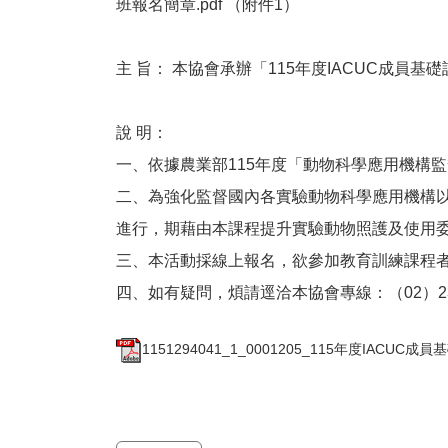
班報名簡章.pdf （附件1）
主 旨： 本協會承辦「115年度IACUC成員
說 明：
一、依據農業部115年度「動物科學應用機構
二、為強化監督國內各實驗動物科學應用機構
進行，期藉由本課程提升實驗動物照護及使用委
三、本活動採線上報名，欲參加教育訓練課程者台
四、如有疑問，煩請逕洽本協會專線：（02）2356
1151294041_1_0001205_115年度IACUC