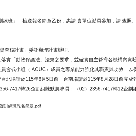
基礎訓練班」，檢送報名簡章乙份，惠請 貴單位派員參加，請 查照
監督查核計畫」委託辦理計畫辦理。
以落實「動物保護法」法規之要求，並確實自主督導各機構內實驗
員會或小組（IACUC）成員之專業能力強化其職責與功效，以
北場請於115年6月5日前；台南場請於115年8月28日前完成
-7417轉26企劃組陳默農專員；（02）2356-7417轉12企
成員基礎訓練班報名簡章.pdf