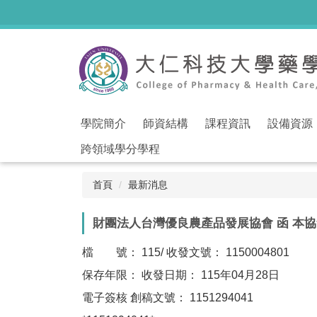
跳
到
主
要
內
容
區
學院簡介
師資結構
課程資訊
設備資源
跨領域學分學程
首頁
最新消息
財團法人台灣優良農產品發展協會 函 本協
檔 號： 115/ 收發文號： 1150004801
保存年限： 收發日期： 115年04月28日
電子簽核 創稿文號： 1151294041