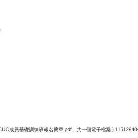
樓
IACUC成員基礎訓練班報名簡章.pdf，共一個電子檔案 ) 115129404