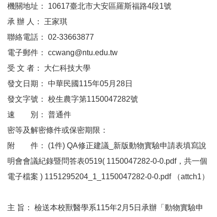
機關地址： 10617臺北市大安區羅斯福路4段1號
承 辦 人： 王家琪
聯絡電話： 02-33663877
電子郵件： ccwang@ntu.edu.tw
受 文 者： 大仁科技大學
發文日期： 中華民國115年05月28日
發文字號： 校生農字第1150047282號
速 別： 普通件
密等及解密條件或保密期限：
附 件： (1件) QA修正建議_新版動物實驗申請表填寫說
明會會議紀錄暨問答表0519( 1150047282-0-0.pdf，共一個
電子檔案 ) 1151295204_1_1150047282-0-0.pdf （attch1）
主 旨： 檢送本校獸醫學系115年2月5日承辦「動物實驗申