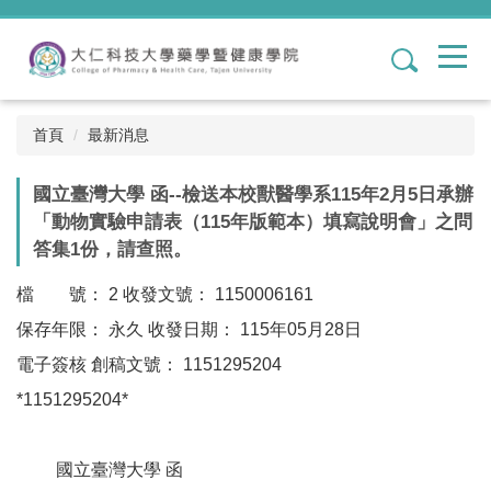
跳
到
1
主
要
內
容
首頁
最新消息
區
國立臺灣大學 函--檢送本校獸醫學系115年2月5日承辦
「動物實驗申請表（115年版範本）填寫說明會」之問
答集1份，請查照。
檔 號： 2 收發文號： 1150006161
保存年限： 永久 收發日期： 115年05月28日
電子簽核 創稿文號： 1151295204
*1151295204*
國立臺灣大學 函